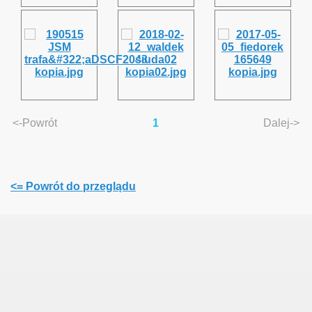
we
<-Powrót
1
Dalej->
<= Powrót do przeglądu
aki turniej, że ho, ho ...