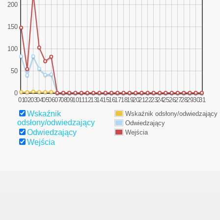
200
we
150
100
50
0
01
02
03
04
05
06
07
08
09
10
11
12
13
14
15
16
17
18
19
20
21
22
23
24
25
26
27
28
29
30
31
Wskaźnik
Wskaźnik odsłony/odwiedzający
odsłony/odwiedzający
Odwiedzający
Odwiedzający
Wejścia
Wejścia
aki turniej, że ho, ho ...