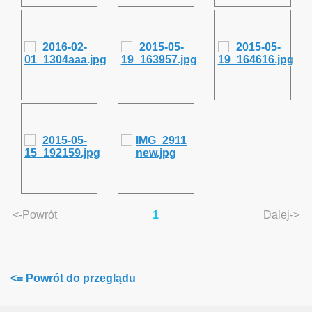
we
<-Powrót
1
Dalej->
aki turniej, że ho, ho ...
<= Powrót do przeglądu