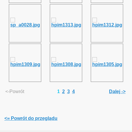
we
<-Powrót
1
2
3
4
Dalej ->
aki turniej, że ho, ho ...
<= Powrót do przeglądu